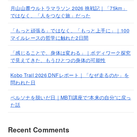
月山山麓ウルトラマラソン 2026 挑戦記｜「75km」
ではなく、「人をつなぐ旅」だった
「もっと頑張る」ではなく、「もっと上手に」｜100
マイルレースの哲学に触れた2日間
「感じることで、身体は変わる」｜ボディワーク探究
で見えてきた、もうひとつの身体の可能性
Kobo Trail 2026 DNFレポート｜「なぜ走るのか」を
問われた日
ペルソナを脱いだ日｜MBTI講座で“本来の自分”に戻っ
た話
Recent Comments