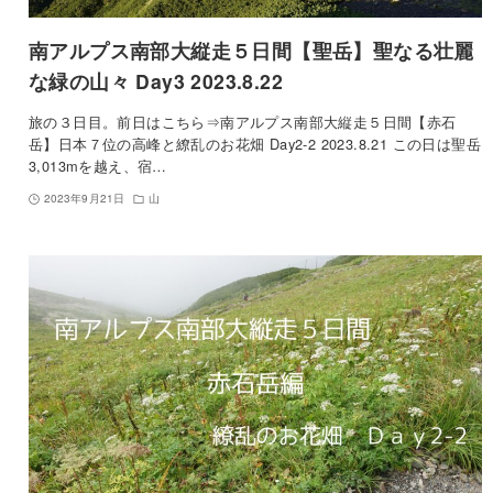
南アルプス南部大縦走５日間【聖岳】聖なる壮麗
な緑の山々 Day3 2023.8.22
旅の３日目。前日はこちら⇒南アルプス南部大縦走５日間【赤石
岳】日本７位の高峰と繚乱のお花畑 Day2-2 2023.8.21 この日は聖岳
3,013mを越え、宿…
2023年9月21日
山