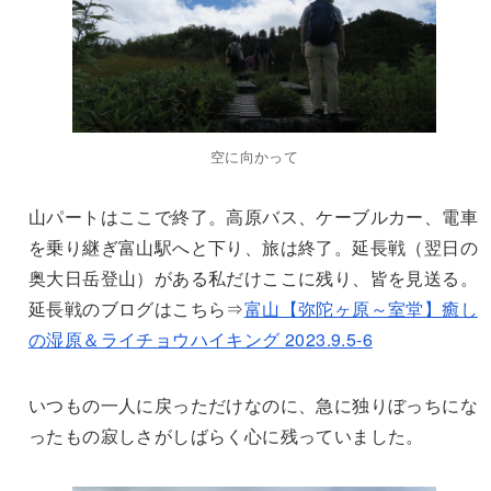
空に向かって
山パートはここで終了。高原バス、ケーブルカー、電車
を乗り継ぎ富山駅へと下り、旅は終了。延長戦（翌日の
奥大日岳登山）がある私だけここに残り、皆を見送る。
延長戦のブログはこちら⇒
富山【弥陀ヶ原～室堂】癒し
の湿原＆ライチョウハイキング 2023.9.5-6
いつもの一人に戻っただけなのに、急に独りぼっちにな
ったもの寂しさがしばらく心に残っていました。