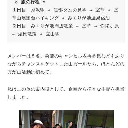
◇ 旅の行程 ◇
１日目
　扇沢駅 ⇒ 黒部ダムの見学 ⇒ 室堂 ⇒ 室
堂山展望台ハイキング ⇒ みくりが池温泉宿泊
２日目
　みくりが池周辺散策 ⇒ 室堂 ⇒ 弥陀ヶ原 
⇒ 湿原散策 ⇒ 立山駅
メンバーは８名。急遽のキャンセル＆再募集などもあり
ながらチャンスをゲットした山ガールたち、ほとんどの
方が山活動は初めて。
私はこの旅の案内役として、企画から様々な手配を担当
しました。