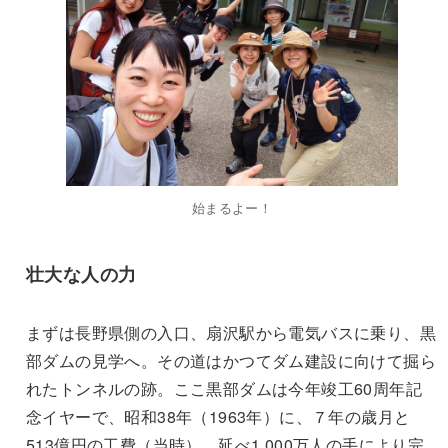
始まるよー！
壮大な人の力
まずは長野県側の入口、扇沢駅から電気バスに乗り、黒
部ダムの見学へ。その道はかつてダム建設に向けて掘ら
れたトンネルの跡。ここ黒部ダムは今年竣工60周年記
念イヤーで、昭和38年（1963年）に、７年の歳月と
513億円の工費（当時）、延べ1,000万人の手により完