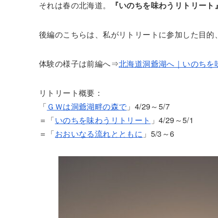
それは春の北海道。
『いのちを味わうリトリート
後編のこちらは、私がリトリートに参加した目的
体験の様子は前編へ⇒
北海道洞爺湖へ｜いのちを
リトリート概要：
「
ＧＷは洞爺湖畔の森で
」4/29～5/7
＝「
いのちを味わうリトリート
」4/29～5/1
＝「
おおいなる流れとともに
」5/3～6