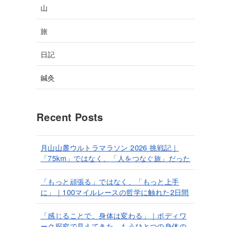
山
旅
日記
鍼灸
Recent Posts
月山山麓ウルトラマラソン 2026 挑戦記｜
「75km」ではなく、「人をつなぐ旅」だった
「もっと頑張る」ではなく、「もっと上手
に」｜100マイルレースの哲学に触れた2日間
「感じることで、身体は変わる」｜ボディワ
ーク探究で見えてきた、もうひとつの身体の