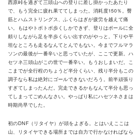
西原峠を過ぎて三頭山への登りに差し掛かったあたり
で、もう完全に疲れ果ててしまった。消耗度150％。臀
筋とハムストリングス、ふくらはぎが疲労を越えて痛
い。もはやトボトボ歩くしかできず、登りはポールに全
頼りしながら足を半歩くらい出すのがやっと。下りや平
坦なところも走るなんてとんでもない。今までフルマラ
ソンの最後が一番辛いと思っていたが、ここで更新。ハ
セツネ三頭山がこの世で一番辛い。もうおしまいだ。こ
こまでが全行程のちょうど半分くらい、残り半分もこの
調子なら私は絶対にゴールできないだろう。前半頑張り
すぎてしまったんだ。完走できるかもなんて半分も思っ
てしまってごめんなさい。やっぱり私にハセツネさまは
時期尚早でした。
初のDNF（リタイヤ）が頭をよぎる。とはいえここは
山、リタイヤできる場所までは自力で行かなければなら