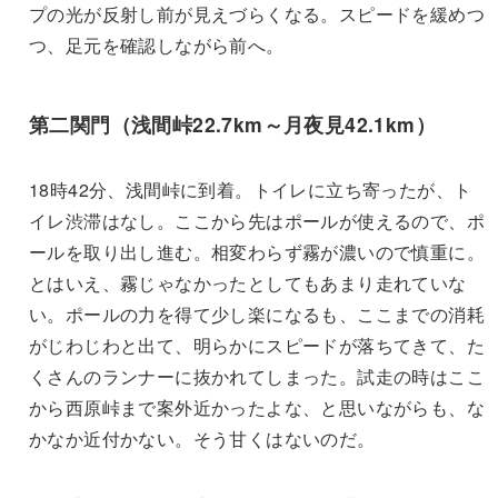
プの光が反射し前が見えづらくなる。スピードを緩めつ
つ、足元を確認しながら前へ。
第二関門（浅間峠22.7km～月夜見42.1km）
18時42分、浅間峠に到着。トイレに立ち寄ったが、ト
イレ渋滞はなし。ここから先はポールが使えるので、ポ
ールを取り出し進む。相変わらず霧が濃いので慎重に。
とはいえ、霧じゃなかったとしてもあまり走れていな
い。ポールの力を得て少し楽になるも、ここまでの消耗
がじわじわと出て、明らかにスピードが落ちてきて、た
くさんのランナーに抜かれてしまった。試走の時はここ
から西原峠まで案外近かったよな、と思いながらも、な
かなか近付かない。そう甘くはないのだ。