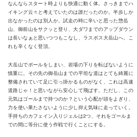
なんならスタート時よりも快適に動く体。さっきまでハ
イキング云々と考えていたのは誰だったのか。半歩しか
出なかったのは別人か。試走の時に辛いと思った惣岳
山、御前山をサクッと登り、大ダワまでのアップダウン
は長いなぁと思いつつもこなし、ラスボス大岳山へ。こ
れも辛くなく登頂。
大岳山でポールをしまい、岩場の下りを転ばないように
慎重に。その先の御岳山までの平坦な道はとても綺麗に
整備されていて足に引っ掛かるものがなく、これは高速
道路じゃ！と思いながら安心して飛ばす。ただし、この
元気はゴールまで持つのか？という心配が頭をよぎり、
力を使い果たさないように少し抑え気味に走っていく。
手持ちのカフェイン入りジェルは2つ、それをゴールま
での間に等分に使う作戦で行くことにする。