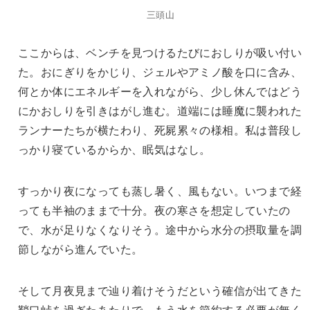
三頭山
ここからは、ベンチを見つけるたびにおしりが吸い付い
た。おにぎりをかじり、ジェルやアミノ酸を口に含み、
何とか体にエネルギーを入れながら、少し休んではどう
にかおしりを引きはがし進む。道端には睡魔に襲われた
ランナーたちが横たわり、死屍累々の様相。私は普段し
っかり寝ているからか、眠気はなし。
すっかり夜になっても蒸し暑く、風もない。いつまで経
っても半袖のままで十分。夜の寒さを想定していたの
で、水が足りなくなりそう。途中から水分の摂取量を調
節しながら進んでいた。
そして月夜見まで辿り着けそうだという確信が出てきた
鞘口峠を過ぎたあたりで、もう水を節約する必要が無く