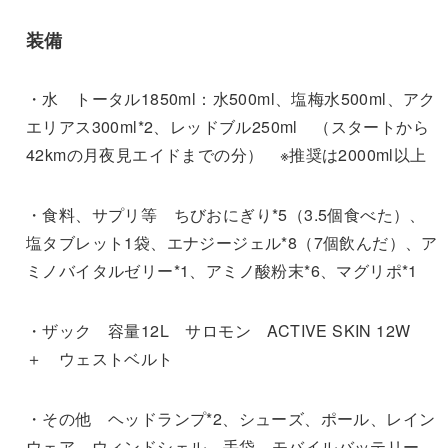
装備
・水 トータル1850ml：水500ml、塩梅水500ml、アク
エリアス300ml*2、レッドブル250ml （スタートから
42kmの月夜見エイドまでの分） ※推奨は2000ml以上
・食料、サプリ等 ちびおにぎり*5（3.5個食べた）、
塩タブレット1袋、エナジージェル*8（7個飲んだ）、ア
ミノバイタルゼリー*1、アミノ酸粉末*6、マグリポ*1
・ザック 容量12L サロモン ACTIVE SKIN 12W
＋ ウェストベルト
・その他 ヘッドランプ*2、シューズ、ポール、レイン
ウェア、ウィンドシェル、手袋、モバイルバッテリー、