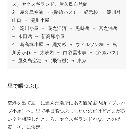
ス）ヤクスギランド、屋久島自然館
2　屋久島空港 ⇒（路線バス）⇒ 紀元杉 ⇒ 淀川登
山口 ⇒ 淀川小屋
3　淀川小屋 ⇒ 花之江河 ⇒ 黒味岳 ⇒ 宮之浦岳 
⇒ 永田岳 ⇒ 新高塚小屋
4　新高塚小屋 ⇒ 縄文杉 ⇒ ウィルソン株 ⇒ 楠
川分かれ ⇒ 太鼓岩 ⇒ 白谷雲水峡 ⇒（路線バス）
⇒ 屋久島空港 ⇒（飛行機）⇒ 東京
里で暇つぶし
空港を出て左手に進んだ場所にある観光案内所（プレハ
ブ小屋）へ。里で半日暇つぶししたいのだけどどこが良
い？と相談したところ、ヤクスギランドかな、との提
案、そこに決定。