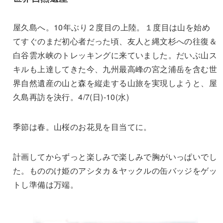
屋久島へ。10年ぶり２度目の上陸。１度目は山を始め
てすぐのまだ初心者だった頃、友人と縄文杉への往復＆
白谷雲水峡のトレッキングに来ていました。だいぶ山ス
キルも上達してきた今、九州最高峰の宮之浦岳を含む世
界自然遺産の山と森を縦走する山旅を実現しようと、屋
久島再訪を決行。4/7(日)-10(水)
季節は春。山桜のお花見を目当てに。
計画してからずっと楽しみで楽しみで胸がいっぱいでし
た。もののけ姫のアシタカ＆ヤックルの缶バッジをゲッ
トし準備は万端。