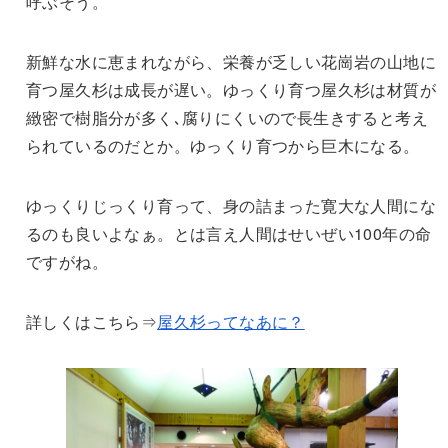
呼ぶそう。
新鮮な水に恵まれながら、栄養が乏しい花崗岩の山地に
育つ屋久杉は成長が遅い。ゆっくり育つ屋久杉は材質が
緻密で樹脂分が多く､腐りにくいので長生きすると考え
られているのだとか。ゆっくり育つから巨木になる。
ゆっくりじっくり育って、身の詰まった寛大な人間にな
るのも良いよなぁ。とは言え人間はせいぜい100年の命
ですがね。
詳しくはこちら⇒
屋久杉ってなあに？