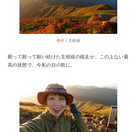
色付く主稜線
願って願って願い続けた主稜線の縦走が、この上ない最
高の状態で、今私の目の前に。