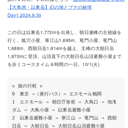
【大鳥池・以東岳】幻の湖とブナの秘境
Day1.2024.9.30
この日は以東岳1,772mを出発し、朝日連峰の主稜線を
行く。狐穴小屋、寒江山1,695m、竜門小屋、竜門山
1,688m、西朝日岳1,814mを越え、主峰の大朝日岳
1,870mに登頂、山頂直下の大朝日岳山頂避難小屋まで
を歩くコースタイム８時間の一日。10/1(火)
◇ 旅の行程 ◇
0　東京 ⇒（夜行バス）⇒ エスモール鶴岡
1　エスモール ⇒ 朝日庁舎前 ⇒ 大鳥口 ⇒ 泡滝
ダム ⇒ 大鳥小屋 ⇒ 以東岳避難小屋
2　以東岳避難小屋 ⇒ 寒江山 ⇒ 竜門山 ⇒ 西朝
日岳 ⇒ 大朝日岳 ⇒ 大朝日岳山頂避難小屋