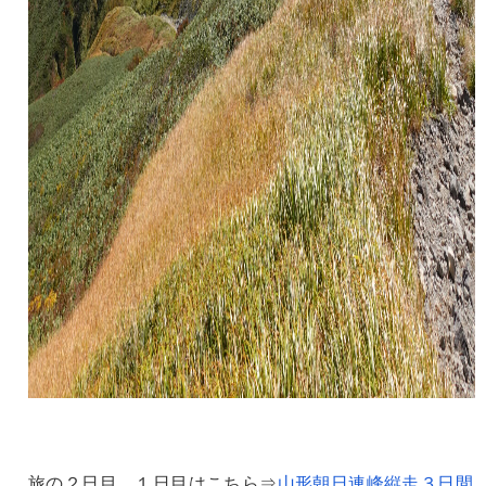
旅の２日目。１日目はこちら⇒
山形朝日連峰縦走３日間